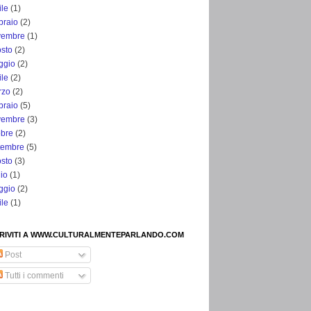
ile
(1)
braio
(2)
vembre
(1)
sto
(2)
ggio
(2)
ile
(2)
rzo
(2)
braio
(5)
vembre
(3)
obre
(2)
tembre
(5)
sto
(3)
lio
(1)
ggio
(2)
ile
(1)
CRIVITI A WWW.CULTURALMENTEPARLANDO.COM
Post
Tutti i commenti