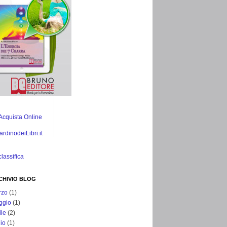
CHIVIO BLOG
rzo
(1)
ggio
(1)
ile
(2)
lio
(1)