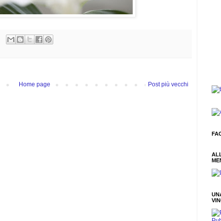
Home page
Post più vecchi
FA
AL
ME
UN
VI