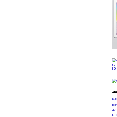
AR
ma
ma
apr
lug