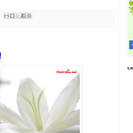
!
ILM