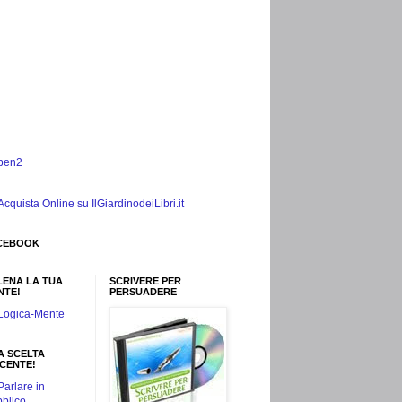
CEBOOK
LENA LA TUA
SCRIVERE PER
NTE!
PERSUADERE
A SCELTA
NCENTE!