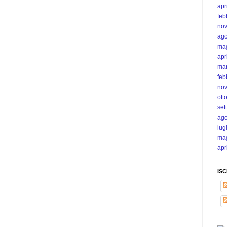
apr
feb
no
ago
ma
apr
ma
feb
no
ott
set
ago
lug
ma
apr
IS