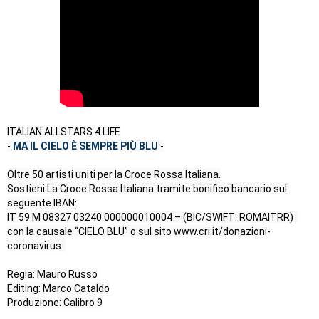
ITALIAN ALLSTARS 4 LIFE

- 
MA IL CIELO È SEMPRE PIÙ BLU
 -

Oltre 50 artisti uniti per la Croce Rossa Italiana.

Sostieni La Croce Rossa Italiana tramite bonifico bancario sul 
seguente IBAN:

IT 59 M 08327 03240 000000010004 – (BIC/SWIFT: ROMAITRR)  
con la causale “CIELO BLU” o sul sito www.cri.it/donazioni-
coronavirus  

Regia: Mauro Russo

Editing: Marco Cataldo

Produzione: Calibro 9
