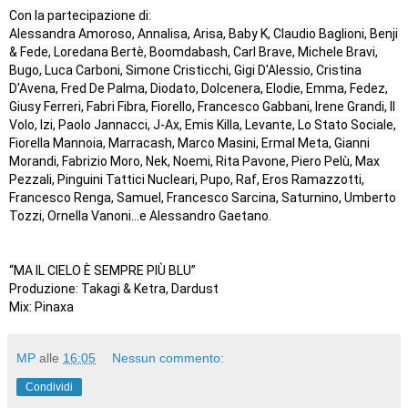
Con la partecipazione di:

Alessandra Amoroso, Annalisa, Arisa, Baby K, Claudio Baglioni, Benji 
& Fede, Loredana Bertè, Boomdabash, Carl Brave, Michele Bravi, 
Bugo, Luca Carboni, Simone Cristicchi, Gigi D'Alessio, Cristina 
D'Avena, Fred De Palma, Diodato, Dolcenera, Elodie, Emma, Fedez, 
Giusy Ferreri, Fabri Fibra, Fiorello, Francesco Gabbani, Irene Grandi, Il 
Volo, Izi, Paolo Jannacci, J-Ax, Emis Killa, Levante, Lo Stato Sociale, 
Fiorella Mannoia, Marracash, Marco Masini, Ermal Meta, Gianni 
Morandi, Fabrizio Moro, Nek, Noemi, Rita Pavone, Piero Pelù, Max 
Pezzali, Pinguini Tattici Nucleari, Pupo, Raf, Eros Ramazzotti, 
Francesco Renga, Samuel, Francesco Sarcina, Saturnino, Umberto 
Tozzi, Ornella Vanoni...e Alessandro Gaetano.

“MA IL CIELO È SEMPRE PIÙ BLU”

Produzione: Takagi & Ketra, Dardust

Mix: Pinaxa
MP
alle
16:05
Nessun commento:
Condividi