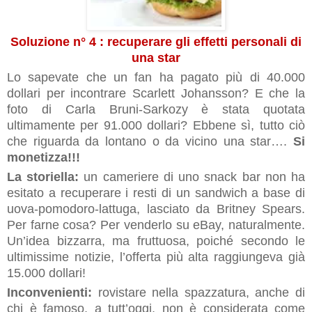
Soluzione n° 4 : recuperare gli effetti personali di
una star
Lo sapevate che un fan ha pagato più di 40.000
dollari per incontrare Scarlett Johansson? E che la
foto di Carla Bruni-Sarkozy è stata quotata
ultimamente per 91.000 dollari?
Ebbene sì, tutto ciò
che riguarda da lontano o da vicino una star….
Si
monetizza!!!
La storiella:
un cameriere di uno snack bar non ha
esitato a recuperare i resti di un sandwich a base di
uova-pomodoro-lattuga, lasciato da Britney Spears.
Per farne cosa? Per venderlo su eBay, naturalmente.
Un’idea bizzarra, ma fruttuosa, poiché secondo le
ultimissime notizie, l’offerta più alta raggiungeva già
15.000 dollari!
Inconvenienti:
rovistare nella spazzatura, anche di
chi è famoso, a tutt’oggi, non è considerata come